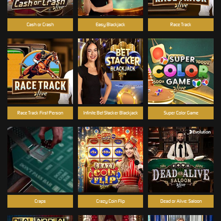
Cash or Crash
Easy Blackjack
Race Track
Race Track First Person
Infinite Bet Stacker Blackjack
Super Color Game
Craps
Crazy Coin Flip
Dead or Alive: Saloon