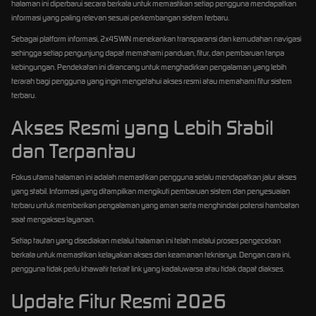
halaman ini diperbarui secara berkala untuk memastikan setiap pengguna mendapatkan
informasi yang paling relevan sesuai perkembangan sistem terbaru.
Sebagai platform informasi, 2x45WIN menekankan transparansi dan kemudahan navigasi
sehingga setiap pengunjung dapat memahami panduan, fitur, dan pembaruan tanpa
kebingungan. Pendekatan ini dirancang untuk menghadirkan pengalaman yang lebih
terarah bagi pengguna yang ingin mengetahui akses resmi atau memahami fitur sistem
terbaru.
Akses Resmi yang Lebih Stabil
dan Terpantau
Fokus utama halaman ini adalah memastikan pengguna selalu mendapatkan jalur akses
yang stabil. Informasi yang ditampilkan mengikuti pembaruan sistem dan penyesuaian
terbaru untuk memberikan pengalaman yang aman serta menghindari potensi hambatan
saat mengakses layanan.
Setiap tautan yang disediakan melalui halaman ini telah melalui proses pengecekan
berkala untuk memastikan kelayakan akses dan keamanan teknisnya. Dengan cara ini,
pengguna tidak perlu khawatir terkait link yang kadaluwarsa atau tidak dapat diakses.
Update Fitur Resmi 2026