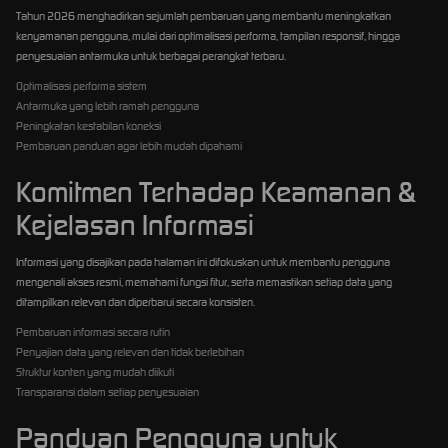
Tahun 2026 menghadirkan sejumlah pembaruan yang membantu meningkatkan
kenyamanan pengguna, mulai dari optimalisasi performa, tampilan responsif, hingga
penyesuaian antarmuka untuk berbagai perangkat terbaru.
Optimalisasi performa sistem
Antarmuka yang lebih ramah pengguna
Peningkatan kestabilan koneksi
Pembaruan panduan agar lebih mudah dipahami
Komitmen Terhadap Keamanan &
Kejelasan Informasi
Informasi yang disajikan pada halaman ini difokuskan untuk membantu pengguna
mengenali akses resmi, memahami fungsi fitur, serta memastikan setiap data yang
ditampilkan relevan dan diperbarui secara konsisten.
Pembaruan informasi secara rutin
Penyajian data yang relevan dan tidak berlebihan
Struktur konten yang mudah diikuti
Transparansi dalam setiap penyesuaian
Panduan Pengguna untuk