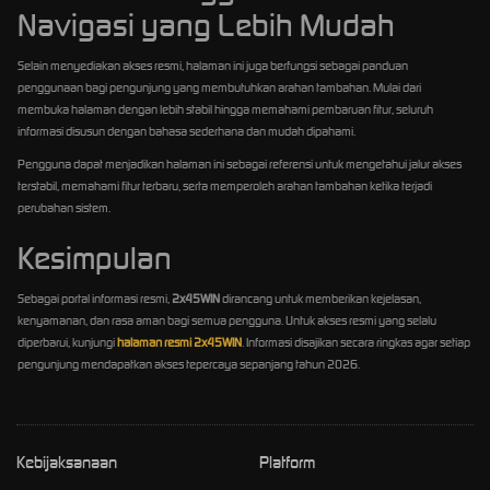
Navigasi yang Lebih Mudah
Selain menyediakan akses resmi, halaman ini juga berfungsi sebagai panduan
penggunaan bagi pengunjung yang membutuhkan arahan tambahan. Mulai dari
membuka halaman dengan lebih stabil hingga memahami pembaruan fitur, seluruh
informasi disusun dengan bahasa sederhana dan mudah dipahami.
Pengguna dapat menjadikan halaman ini sebagai referensi untuk mengetahui jalur akses
terstabil, memahami fitur terbaru, serta memperoleh arahan tambahan ketika terjadi
perubahan sistem.
Kesimpulan
Sebagai portal informasi resmi,
2x45WIN
dirancang untuk memberikan kejelasan,
kenyamanan, dan rasa aman bagi semua pengguna. Untuk akses resmi yang selalu
diperbarui, kunjungi
halaman resmi 2x45WIN
. Informasi disajikan secara ringkas agar setiap
pengunjung mendapatkan akses tepercaya sepanjang tahun 2026.
Kebijaksanaan
Platform