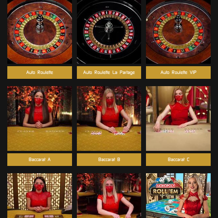
Auto_Roulette
Auto_Roulette_La_Partage
Auto_Roulette_VIP
Baccarat_A
Baccarat_B
Baccarat_C