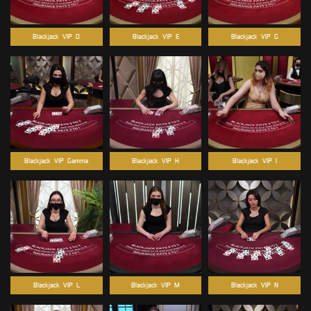
Blackjack_VIP_D
Blackjack_VIP_E
Blackjack_VIP_G
Blackjack_VIP_Gamma
Blackjack_VIP_H
Blackjack_VIP_I
Blackjack_VIP_L
Blackjack_VIP_M
Blackjack_VIP_N