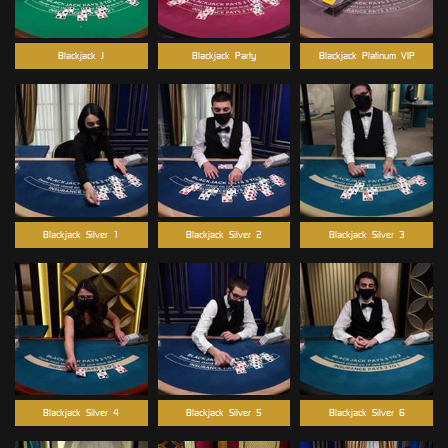
Blackjack_J
Blackjack_Party
Blackjack_Platinum_VIP
Blackjack_Silver_1
Blackjack_Silver_2
Blackjack_Silver_3
Blackjack_Silver_4
Blackjack_Silver_5
Blackjack_Silver_6