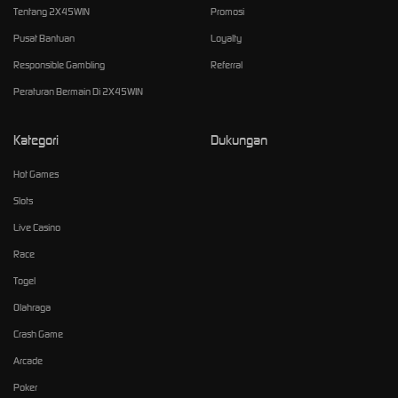
Tentang 2X45WIN
Promosi
Pusat Bantuan
Loyalty
Responsible Gambling
Referral
Peraturan Bermain Di 2X45WIN
Kategori
Dukungan
Hot Games
Slots
Live Casino
Race
Togel
Olahraga
Crash Game
Arcade
Poker