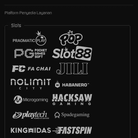
Platform Penyedia Layanan
Slots