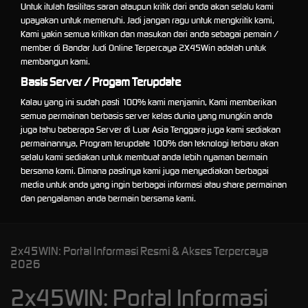
Untuk itulah fasilitas saran ataupun kritik dari anda akan selalu kami
upayakan untuk memenuhi. Jadi jangan ragu untuk mengkritik kami,
Kami yakin semua kritikan dan masukan dari anda sebagai pemain /
member di Bandar Judi Online Terpercaya 2X45Win adalah untuk
membangun kami.
Basis Server / Progam Terupdate
Kalau yang ini sudah pasti 100% kami menjamin, Kami memberikan
semua permainan berbasis server kelas dunia yang mungkin anda
juga tahu beberapa Server di Luar Asia Tenggara juga kami sediakan
permainannya, Program terupdate 100% dan teknologi terbaru akan
selalu kami sediakan untuk membuat anda lebih nyaman bermain
bersama kami. Dimana pastinya kami juga menyediakan berbagai
media untuk anda yang ingin berbagai informasi atau share permainan
dan pengalaman anda bermain bersama kami.
2x45WIN: Portal Informasi Resmi & Akses Terpercaya
2026
2x45WIN: Portal Informasi