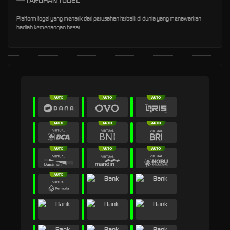
TARUHAN TOGEL
Platform togel yang menarik dari perusahan terbaik di dunia yang menawarkan
hadiah kemenangan besar