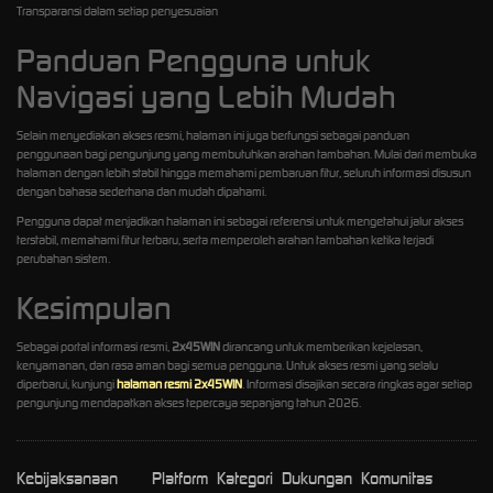
Transparansi dalam setiap penyesuaian
Panduan Pengguna untuk
Navigasi yang Lebih Mudah
Selain menyediakan akses resmi, halaman ini juga berfungsi sebagai panduan
penggunaan bagi pengunjung yang membutuhkan arahan tambahan. Mulai dari membuka
halaman dengan lebih stabil hingga memahami pembaruan fitur, seluruh informasi disusun
dengan bahasa sederhana dan mudah dipahami.
Pengguna dapat menjadikan halaman ini sebagai referensi untuk mengetahui jalur akses
terstabil, memahami fitur terbaru, serta memperoleh arahan tambahan ketika terjadi
perubahan sistem.
Kesimpulan
Sebagai portal informasi resmi,
2x45WIN
dirancang untuk memberikan kejelasan,
kenyamanan, dan rasa aman bagi semua pengguna. Untuk akses resmi yang selalu
diperbarui, kunjungi
halaman resmi 2x45WIN
. Informasi disajikan secara ringkas agar setiap
pengunjung mendapatkan akses tepercaya sepanjang tahun 2026.
Kebijaksanaan
Platform
Kategori
Dukungan
Komunitas