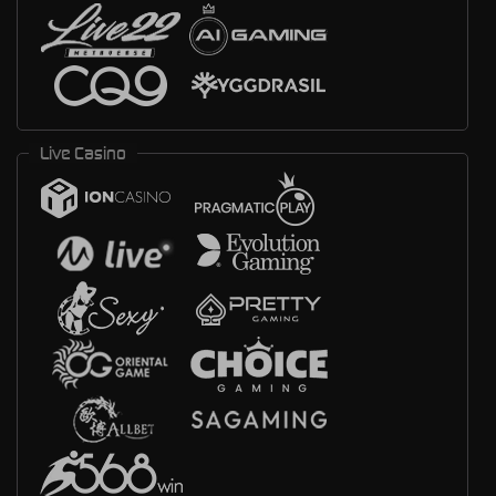
Live Casino