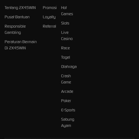
Tentang 2X45WIN
Promosi
Hot
Games
Pusat Bantuan
Loyalty
Slots
Responsible
Referral
Gambling
Live
Casino
Peraturan Bermain
Di 2X45WIN
Race
Togel
Olahraga
Crash
Game
Arcade
Poker
E-Sports
Sabung
Ayam