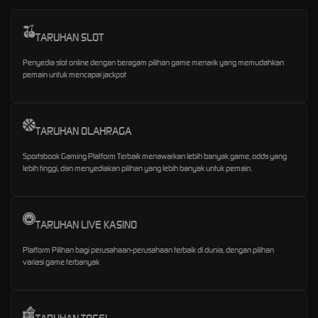
TARUHAN SLOT
Penyedia slot online dengan beragam pilihan game menarik yang memudahkan
pemain untuk mencapai jackpot
TARUHAN OLAHRAGA
Sportsbook Gaming Platform Terbaik menawarkan lebih banyak game, odds yang
lebih tinggi, dan menyediakan pilihan yang lebih banyak untuk pemain.
TARUHAN LIVE KASINO
Platform Pilihan bagi perusahaan-perusahaan terbaik di dunia, dengan pilihan
variasi game terbanyak