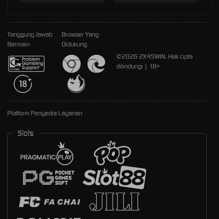
Tanggung Jawab
Browser Yang
Bermain
Didukung
©2026 2X45WIN. Hak cipta
dilindungi | 18+
Platform Penyedia Layanan
Slots