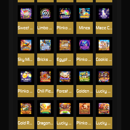
Sweet Scratch
Limbo Rainbow
Plinko Rainbow
Mines
Maze Classic
Sky Mission
Bricks Battle
Egypt Gem Scratch
Plinko Neon
Cookie Fiesta
Plinko Classic
Chili Fiesta
Forest Tea Party
Golden Clover
Lucky Drop: Coco 2
Gold Rush: Wild Dig
Dragon Tower
Lucky Drop-Coco
Plinko Gold Rush
Lucky Drop-GongXiFaChai