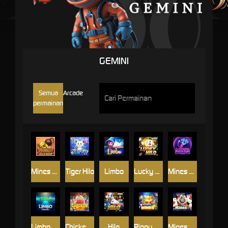
GEMINI
Semua
Arcade
permainan
Mines Gold Rush
Tiger Hilo
Limbo
Lucky Hilo
Mines Neon
Limbo Classic
Chicken Run
Hilo
Pinoy Mines
Mines Maple