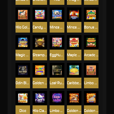
Hilo Gold Rush
Candy Mines
Mines Soccer
Mines Classic
Bonus Bingo
Magic Bingo
Steampunk
EggHunt Bingo
Maple Bingo
Arcade Bingo
Odin Bingo
Golden Bingo
Lost Ruins
Caribbean Bingo
Limbo Gold Rush
Dice
Hilo Classic
Limbo Neon
Golden Fortunes
Golden Horse Riches