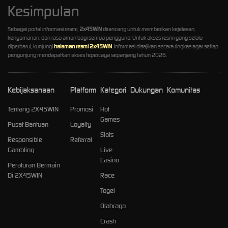
Kesimpulan
Sebagai portal informasi resmi,
2x45WIN
dirancang untuk memberikan kejelasan,
kenyamanan, dan rasa aman bagi semua pengguna. Untuk akses resmi yang selalu
diperbarui, kunjungi
halaman resmi 2x45WIN
. Informasi disajikan secara ringkas agar setiap
pengunjung mendapatkan akses tepercaya sepanjang tahun 2026.
Kebijaksanaan
Platform
Kategori
Dukungan
Komunitas
Tentang 2X45WIN
Promosi
Hot
Games
Pusat Bantuan
Loyalty
Slots
Responsible
Referral
Gambling
Live
Casino
Peraturan Bermain
Di 2X45WIN
Race
Togel
Olahraga
Crash