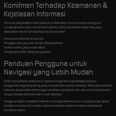
Komitmen Terhadap Keamanan &
Kejelasan Informasi
Informasi yang disajikan pada halaman ini difokuskan untuk membantu pengguna
mengenali akses resmi, memahami fungsi fitur, serta memastikan setiap data yang
ditampilkan relevan dan diperbarui secara konsisten.
Pembaruan informasi secara rutin
Penyajian data yang relevan dan tidak berlebihan
Struktur konten yang mudah diikuti
Transparansi dalam setiap penyesuaian
Panduan Pengguna untuk
Navigasi yang Lebih Mudah
Selain menyediakan akses resmi, halaman ini juga berfungsi sebagai panduan
penggunaan bagi pengunjung yang membutuhkan arahan tambahan. Mulai dari membuka
halaman dengan lebih stabil hingga memahami pembaruan fitur, seluruh informasi disusun
dengan bahasa sederhana dan mudah dipahami.
Pengguna dapat menjadikan halaman ini sebagai referensi untuk mengetahui jalur akses
terstabil, memahami fitur terbaru, serta memperoleh arahan tambahan ketika terjadi
perubahan sistem.