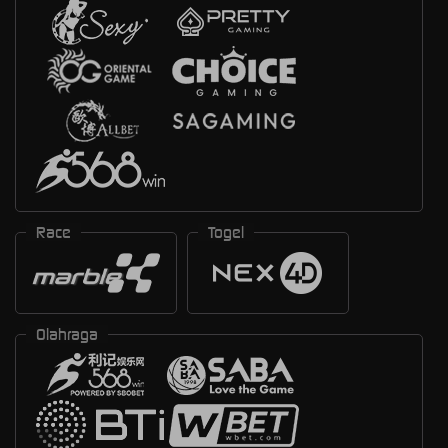
Race
Togel
Olahraga