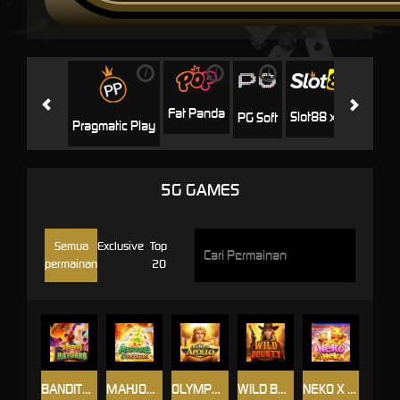
i
i
i
i
i
Facha
Fat Panda
Slot88 x PP
PG Soft
Pragmatic Play
5G GAMES
Semua
Exclusive
Top
permainan
20
BANDITO RETURNS
MAHJONG 5 DRAGONS
OLYMPUS APOLLO
WILD BOUNTY
NEKO X NEKO