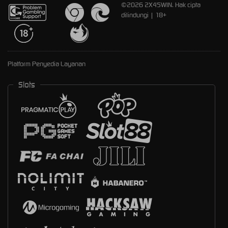
©2026 2X45WIN. Hak cipta
dilindungi | 18+
Platform Penyedia Layanan
Slots