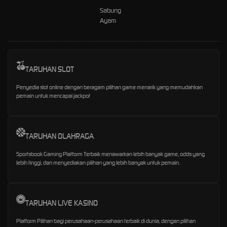
Sabung
Ayam
TARUHAN SLOT
Penyedia slot online dengan beragam pilihan game menarik yang memudahkan
pemain untuk mencapai jackpot
TARUHAN OLAHRAGA
Sportsbook Gaming Platform Terbaik menawarkan lebih banyak game, odds yang
lebih tinggi, dan menyediakan pilihan yang lebih banyak untuk pemain.
TARUHAN LIVE KASINO
Platform Pilihan bagi perusahaan-perusahaan terbaik di dunia, dengan pilihan