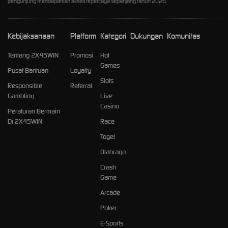
pengunjung mendapatkan akses tepercaya sepanjang tahun 2026.
Kebijaksanaan
Platform
Kategori
Dukungan
Komunitas
Tentang 2X45WIN
Promosi
Hot
Games
Pusat Bantuan
Loyalty
Slots
Responsible
Referral
Gambling
Live
Casino
Peraturan Bermain
Di 2X45WIN
Race
Togel
Olahraga
Crash
Game
Arcade
Poker
E-Sports