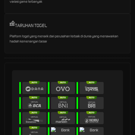
variasi game terbanyak
TARUHAN TOGEL
Platform togel yang menarik dari perusahan terbaik di dunia yang menawarkan
hadiah kemenangan besar