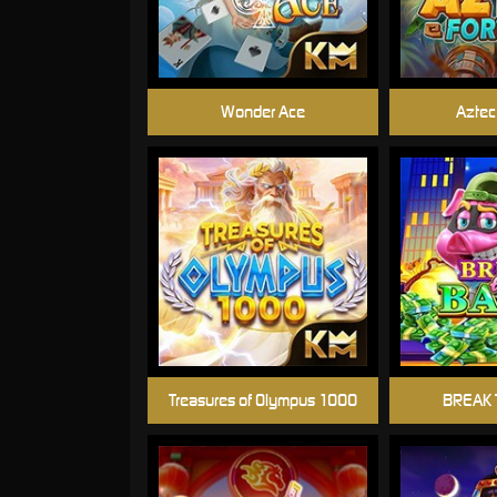
Wonder Ace
Aztec
Treasures of Olympus 1000
BREAK 