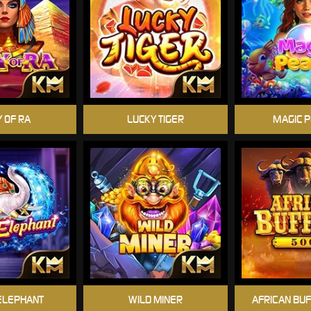
 OF RA
LUCKY TIGER
MAGIC 
ELEPHANT
WILD MINER
AFRICAN BU