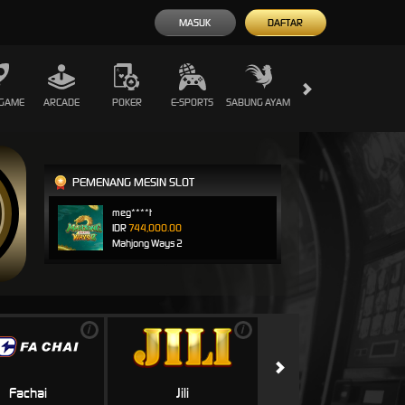
MASUK
DAFTAR
 GAME
ARCADE
POKER
E-SPORTS
SABUNG AYAM
PROMOSI
PEMENANG MESIN SLOT
meg****t
IDR
744,000.00
Mahjong Ways 2
newj****y
IDR
652,200.00
Mahjong Ways 2
i
i
i
raden****2
IDR
510,000.00
No Limit City
Mahjong Ways
Fachai
Jili
meg****t