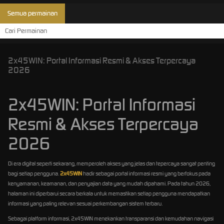
Semua permainan
2x45WIN: Portal Informasi Resmi & Akses Terpercaya
2026
2x45WIN: Portal Informasi
Resmi & Akses Terpercaya
2026
Di era digital seperti sekarang, memperoleh akses yang jelas dan tepercaya sangat penting
bagi setiap pengguna.
2x45WIN
hadir sebagai portal informasi resmi yang berfokus pada
kenyamanan, keamanan, dan penyajian data yang mudah dipahami. Pada tahun 2026,
halaman ini diperbarui secara berkala untuk memastikan setiap pengguna mendapatkan
informasi yang paling relevan sesuai perkembangan sistem terbaru.
Sebagai platform informasi, 2x45WIN menekankan transparansi dan kemudahan navigasi