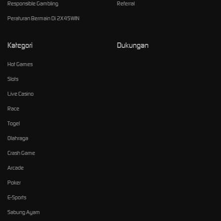
Responsible Gambling
Referral
Peraturan Bermain Di 2X45WIN
Kategori
Dukungan
Hot Games
Slots
Live Casino
Race
Togel
Olahraga
Crash Game
Arcade
Poker
E-Sports
Sabung Ayam