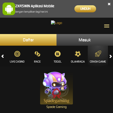
×
2X45WIN Aplikasi Mobile
UNDUH
Jangan tampilkan lagi hari ini
Daftar
Masuk
S
LIVE CASINO
RACE
TOGEL
OLAHRAGA
CRASH GAME
Spade Gaming