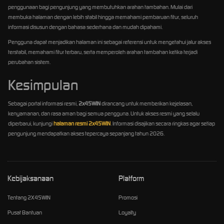
penggunaan bagi pengunjung yang membutuhkan arahan tambahan. Mulai dari
membuka halaman dengan lebih stabil hingga memahami pembaruan fitur, seluruh
informasi disusun dengan bahasa sederhana dan mudah dipahami.
Pengguna dapat menjadikan halaman ini sebagai referensi untuk mengetahui jalur akses
terstabil, memahami fitur terbaru, serta memperoleh arahan tambahan ketika terjadi
perubahan sistem.
Kesimpulan
Sebagai portal informasi resmi,
2x45WIN
dirancang untuk memberikan kejelasan,
kenyamanan, dan rasa aman bagi semua pengguna. Untuk akses resmi yang selalu
diperbarui, kunjungi
halaman resmi 2x45WIN
. Informasi disajikan secara ringkas agar setiap
pengunjung mendapatkan akses tepercaya sepanjang tahun 2026.
Kebijaksanaan
Platform
Tentang 2X45WIN
Promosi
Pusat Bantuan
Loyalty