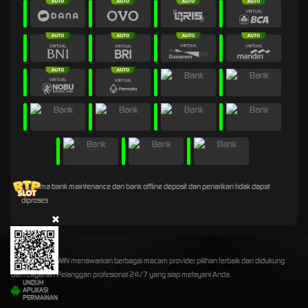
* Selama bank maintenance dan bank offline deposit dan penarikan tidak dapat
diproses
©2026 2X45WIN menawarkan berbagai macam provider pilihan terbaik dan didukung
oleh Layanan Pelanggan profesional 24/7 yang siap melayani Anda.
UNDUH
APLIKASI
PERMAINAN