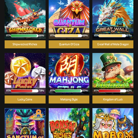
RTP
96%
RTP
86%
RTP
87%
Shipwrecked Riches
Quantum Of Giza
Great Wall of Meta Dragon
RTP
79%
RTP
95%
RTP
80%
Lucky Coins
Mahjong Style
Kingdom of Luck