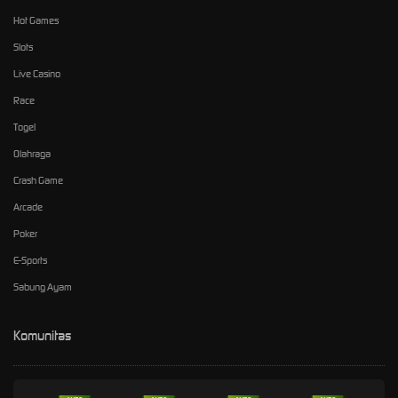
Hot Games
Slots
Live Casino
Race
Togel
Olahraga
Crash Game
Arcade
Poker
E-Sports
Sabung Ayam
Komunitas