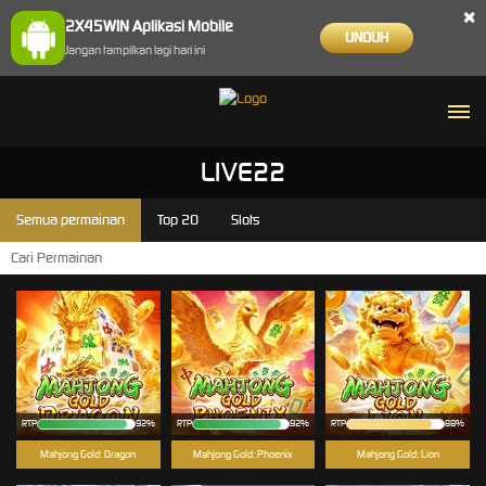
×
2X45WIN Aplikasi Mobile
UNDUH
Jangan tampilkan lagi hari ini
LIVE22
Semua permainan
Top 20
Slots
RTP
92%
RTP
92%
RTP
88%
Mahjong Gold: Dragon
Mahjong Gold: Phoenix
Mahjong Gold: Lion