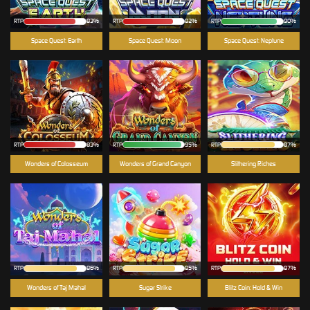
RTP
83%
RTP
82%
RTP
90%
Space Quest: Earth
Space Quest: Moon
Space Quest: Neptune
RTP
83%
RTP
95%
RTP
87%
Wonders of Colosseum
Wonders of Grand Canyon
Slithering Riches
RTP
86%
RTP
85%
RTP
87%
Wonders of Taj Mahal
Sugar Strike
Blitz Coin: Hold & Win