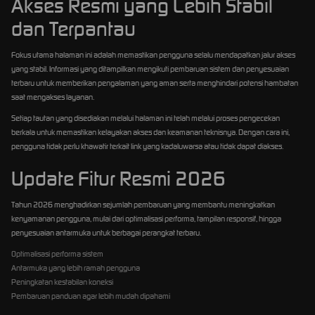
Akses Resmi yang Lebih Stabil
dan Terpantau
Fokus utama halaman ini adalah memastikan pengguna selalu mendapatkan jalur akses
yang stabil. Informasi yang ditampilkan mengikuti pembaruan sistem dan penyesuaian
terbaru untuk memberikan pengalaman yang aman serta menghindari potensi hambatan
saat mengakses layanan.
Setiap tautan yang disediakan melalui halaman ini telah melalui proses pengecekan
berkala untuk memastikan kelayakan akses dan keamanan teknisnya. Dengan cara ini,
pengguna tidak perlu khawatir terkait link yang kadaluwarsa atau tidak dapat diakses.
Update Fitur Resmi 2026
Tahun 2026 menghadirkan sejumlah pembaruan yang membantu meningkatkan
kenyamanan pengguna, mulai dari optimalisasi performa, tampilan responsif, hingga
penyesuaian antarmuka untuk berbagai perangkat terbaru.
Optimalisasi performa sistem
Antarmuka yang lebih ramah pengguna
Peningkatan kestabilan koneksi
Pembaruan panduan agar lebih mudah dipahami