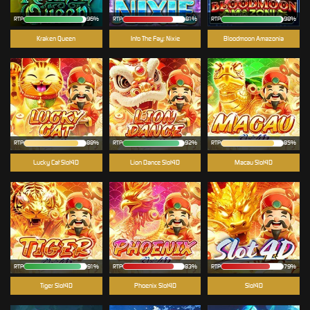
RTP
96%
RTP
81%
RTP
98%
Kraken Queen
Into The Fay: Nixie
Bloodmoon Amazonia
RTP
88%
RTP
92%
RTP
85%
Lucky Cat Slot4D
Lion Dance Slot4D
Macau Slot4D
RTP
91%
RTP
83%
RTP
79%
Tiger Slot4D
Phoenix Slot4D
Slot4D