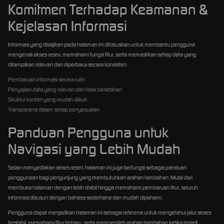
Komitmen Terhadap Keamanan &
Kejelasan Informasi
Informasi yang disajikan pada halaman ini difokuskan untuk membantu pengguna
mengenali akses resmi, memahami fungsi fitur, serta memastikan setiap data yang
ditampilkan relevan dan diperbarui secara konsisten.
Pembaruan informasi secara rutin
Penyajian data yang relevan dan tidak berlebihan
Struktur konten yang mudah diikuti
Transparansi dalam setiap penyesuaian
Panduan Pengguna untuk
Navigasi yang Lebih Mudah
Selain menyediakan akses resmi, halaman ini juga berfungsi sebagai panduan
penggunaan bagi pengunjung yang membutuhkan arahan tambahan. Mulai dari
membuka halaman dengan lebih stabil hingga memahami pembaruan fitur, seluruh
informasi disusun dengan bahasa sederhana dan mudah dipahami.
Pengguna dapat menjadikan halaman ini sebagai referensi untuk mengetahui jalur akses
terstabil, memahami fitur terbaru, serta memperoleh arahan tambahan ketika terjadi