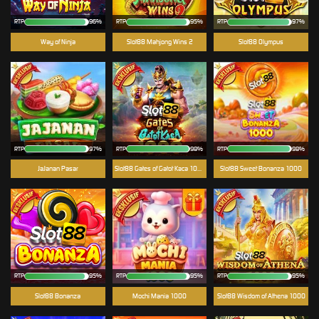
RTP
96%
RTP
95%
RTP
97%
Way of Ninja
Slot88 Mahjong Wins 2
Slot88 Olympus
RTP
97%
RTP
98%
RTP
98%
JaJanan Pasar
Slot88 Gates of Gatot Kaca 1000
Slot88 Sweet Bonanza 1000
RTP
95%
RTP
95%
RTP
95%
Slot88 Bonanza
Mochi Mania 1000
Slot88 Wisdom of Athena 1000