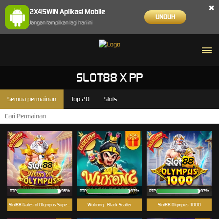
×
2X45WIN Aplikasi Mobile
UNDUH
Jangan tampilkan lagi hari ini
SLOT88 X PP
Semua permainan
Top 20
Slots
RTP
95%
RTP
97%
RTP
97%
Slot88 Gates of Olympus Super Scatter
Wukong - Black Scatter
Slot88 Olympus 1000