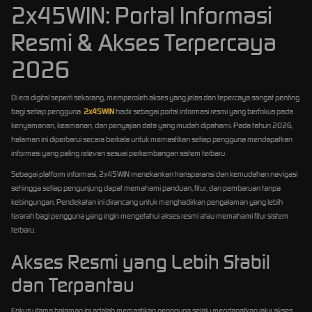
2x45WIN: Portal Informasi
Resmi & Akses Terpercaya
2026
Di era digital seperti sekarang, memperoleh akses yang jelas dan tepercaya sangat penting
bagi setiap pengguna.
2x45WIN
hadir sebagai portal informasi resmi yang berfokus pada
kenyamanan, keamanan, dan penyajian data yang mudah dipahami. Pada tahun 2026,
halaman ini diperbarui secara berkala untuk memastikan setiap pengguna mendapatkan
informasi yang paling relevan sesuai perkembangan sistem terbaru.
Sebagai platform informasi, 2x45WIN menekankan transparansi dan kemudahan navigasi
sehingga setiap pengunjung dapat memahami panduan, fitur, dan pembaruan tanpa
kebingungan. Pendekatan ini dirancang untuk menghadirkan pengalaman yang lebih
terarah bagi pengguna yang ingin mengetahui akses resmi atau memahami fitur sistem
terbaru.
Akses Resmi yang Lebih Stabil
dan Terpantau
Fokus utama halaman ini adalah memastikan pengguna selalu mendapatkan jalur akses