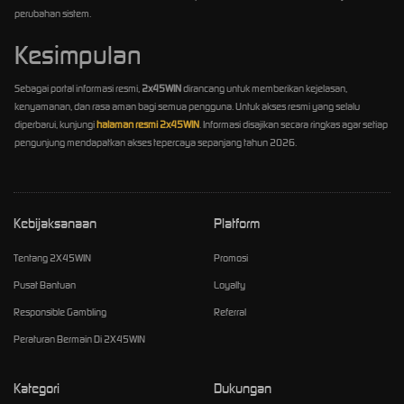
perubahan sistem.
Kesimpulan
Sebagai portal informasi resmi,
2x45WIN
dirancang untuk memberikan kejelasan,
kenyamanan, dan rasa aman bagi semua pengguna. Untuk akses resmi yang selalu
diperbarui, kunjungi
halaman resmi 2x45WIN
. Informasi disajikan secara ringkas agar setiap
pengunjung mendapatkan akses tepercaya sepanjang tahun 2026.
Kebijaksanaan
Platform
Tentang 2X45WIN
Promosi
Pusat Bantuan
Loyalty
Responsible Gambling
Referral
Peraturan Bermain Di 2X45WIN
Kategori
Dukungan