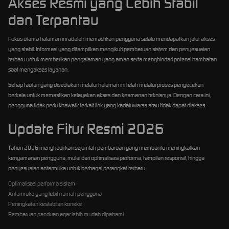
Akses Resmi yang Lebih Stabil
dan Terpantau
Fokus utama halaman ini adalah memastikan pengguna selalu mendapatkan jalur akses
yang stabil. Informasi yang ditampilkan mengikuti pembaruan sistem dan penyesuaian
terbaru untuk memberikan pengalaman yang aman serta menghindari potensi hambatan
saat mengakses layanan.
Setiap tautan yang disediakan melalui halaman ini telah melalui proses pengecekan
berkala untuk memastikan kelayakan akses dan keamanan teknisnya. Dengan cara ini,
pengguna tidak perlu khawatir terkait link yang kadaluwarsa atau tidak dapat diakses.
Update Fitur Resmi 2026
Tahun 2026 menghadirkan sejumlah pembaruan yang membantu meningkatkan
kenyamanan pengguna, mulai dari optimalisasi performa, tampilan responsif, hingga
penyesuaian antarmuka untuk berbagai perangkat terbaru.
Optimalisasi performa sistem
Antarmuka yang lebih ramah pengguna
Peningkatan kestabilan koneksi
Pembaruan panduan agar lebih mudah dipahami