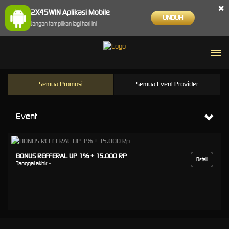
×
2X45WIN Aplikasi Mobile
UNDUH
Jangan tampilkan lagi hari ini
Semua Promosi
Semua Event Provider
Event
BONUS REFFERAL UP 1% + 15.000 RP
Detail
Tanggal akhir:
-