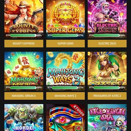
RTP
96%
RTP
97%
RTP
98%
BOUNTY EXPRESS
SUPER GEMS
ELECTRIC ZEUS
RTP
98%
RTP
97%
RTP
98%
MAHJONG: ORIGIN 2
MAHJONG WAYS 3
TREASURES OF AZTEC Z