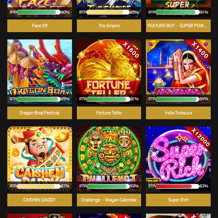
RTP
90%
RTP
85%
RTP
91%
Face Off
The Empire
FEATURE BUY・SUPER POWERFUL
RTP
95%
RTP
91%
RTP
94%
Dragon Boat Festival
Fortune Teller
India Treasure
RTP
87%
RTP
93%
RTP
83%
CAISHEN DADDY
Challenge・Mayan Calendar
Super Rich