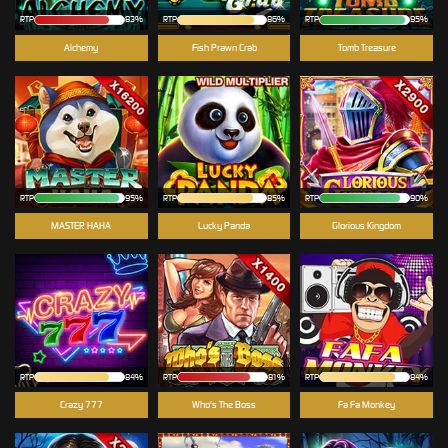
RTP
83%
RTP
86%
RTP
95%
Alchemy
Fish Prawn Crab
Tomb Treasure
RTP
95%
RTP
85%
RTP
90%
MASTER HAHA
Lucky Panda
Glorious Kingdom
RTP
84%
RTP
81%
RTP
84%
Crazy 777
Who's The Boss
Fa Fa Monkey