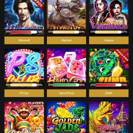
RTP
79%
RTP
84%
RTP
87%
Werewolf
Elephant
Vampire
RTP
84%
RTP
90%
RTP
79%
PS Club
Hand Of God
ZUMA