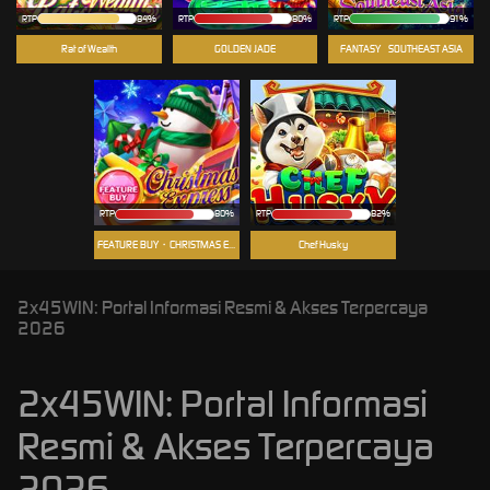
RTP
84%
RTP
80%
RTP
91%
Rat of Wealth
GOLDEN JADE
FANTASY - SOUTHEAST ASIA
RTP
80%
RTP
82%
FEATURE BUY・CHRISTMAS EXPRESS
Chef Husky
2x45WIN: Portal Informasi Resmi & Akses Terpercaya
2026
2x45WIN: Portal Informasi
Resmi & Akses Terpercaya
2026